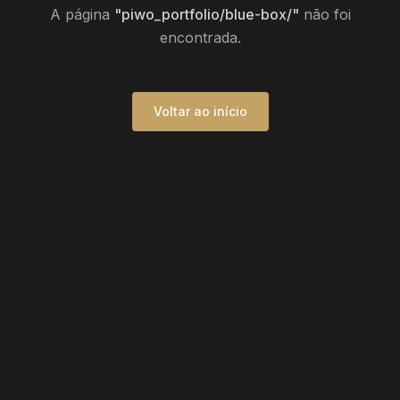
A página
"
piwo_portfolio/blue-box/
"
não foi
encontrada.
Voltar ao início